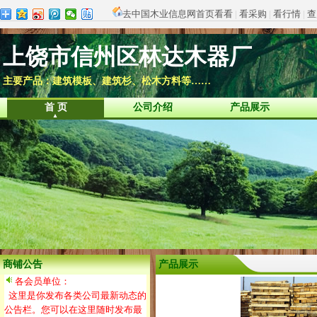
去中国木业信息网首页看看
|
看采购
|
看行情
|
查
上饶市信州区林达木器厂
主要产品：建筑模板、建筑杉、松木方料等……
首 页
公司介绍
产品展示
商铺公告
产品展示
各会员单位：
这里是你发布各类公司最新动态的
公告栏。您可以在这里随时发布最