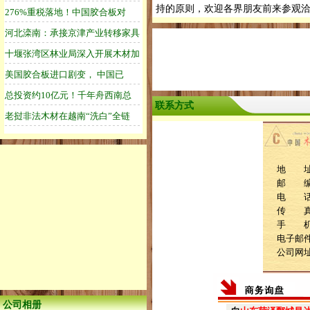
持的原则，欢迎各界朋友前来参观
联系方式
地 址
邮 编：
电 话：0
传 真：0
手 机：1
电子邮件：
公司网
公司相册