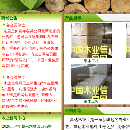
商铺公告
产品展示
各会员单位：
这里是你发布各类公司最新动态的
公告栏。您可以在这里随时发布最
新到货信息、公司活动、参展预
告、重要声明等信息，每条公告限
制在250字以内。请点击网站页面
底部的“管理入口”。[中国木业信息
细木工板
网管理中心发布]
各会员单位：
木业信息网已全新推出“木业宝网
站”服务，功能很强大，操作很简
单！请点击网站底部的“管理入
口”配置专属网站风格。[中国木业
细木工板
信息网管理中心]
公司介绍
木业新闻中心
昌达木业，是一家新崛起的专业生
等。昌达木业地处牡丹之乡，孙膑故