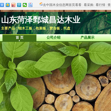
去中国木业信息网首页看看
|
看采购
|
看行情
|
查
山东菏泽鄄城昌达木业
主要产品：细木工板，包装板，胶合板，托盘
首 页
公司介绍
产品展示