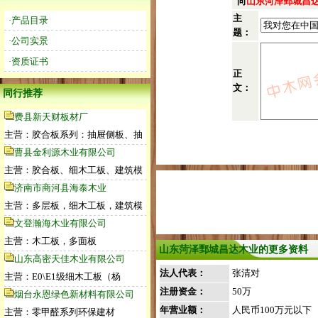
向
山东菏泽鄄城昌
主
·产品目录
题：
·公司实景
·资质证书
正
文：
同行推荐
费县新天财板材厂
主营：胶合板系列：抽屉侧板、抽
曹县金利源木业有限公司
主营：胶合板、细木工板、建筑模
济南市商河县海泰木业
主营：多层板，细木工板，建筑模
文登瀚海木业有限公司
主营：木工板，多面板
山东菏泽鄄城昌达木业的更多资料
山东高密天佳木业有限公司
法人代表：
张清对
主营：E0\E1级细木工板（杨
注册资金：
50万
烟台永恩绿色新材料有限公司
年营业额：
人民币100万元以下
主营：零甲醛系列环保建材