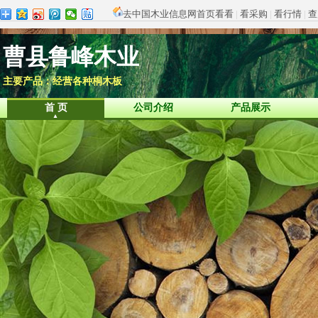
去中国木业信息网首页看看
|
看采购
|
看行情
|
查
曹县鲁峰木业
主要产品：经营各种桐木板
首 页
公司介绍
产品展示