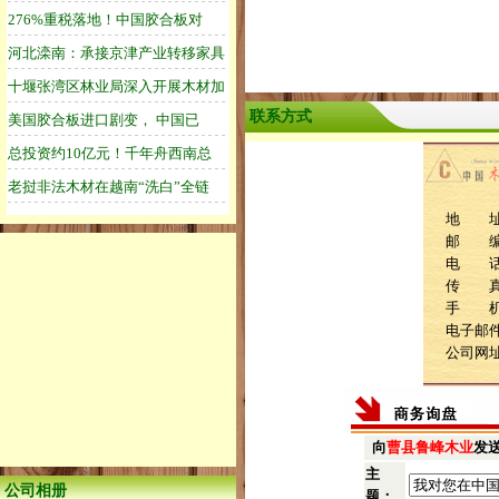
联系方式
地 址
邮 编：
电 话：1
传 
手 机：1
电子邮件：
公司网
向
曹县鲁峰木业
发
主
公司相册
题：