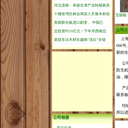
宝丽板 
公司介
上海
666
新的
公司
防无
油，哑
产品
吸音
结缘
所以
公司相册
·产品目录