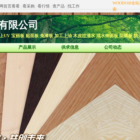
WOOD168全
网首页看看
|
看采购
|
看行情
|
查产品
|
找工作
索:
有限公司
上UV 宝丽板 贴面板 免漆板 加工上油 木皮过清水 混水饰面板 阻燃板 
产品展示
供求信息
公司动态