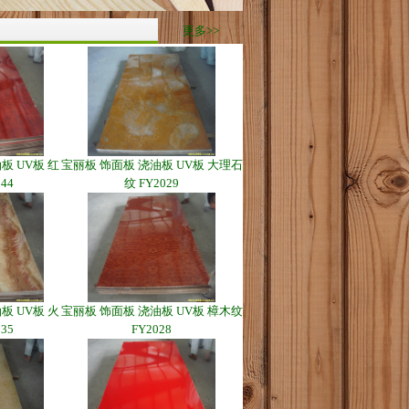
更多>>
板 UV板 红
宝丽板 饰面板 浇油板 UV板 大理石
44
纹 FY2029
板 UV板 火
宝丽板 饰面板 浇油板 UV板 樟木纹
35
FY2028