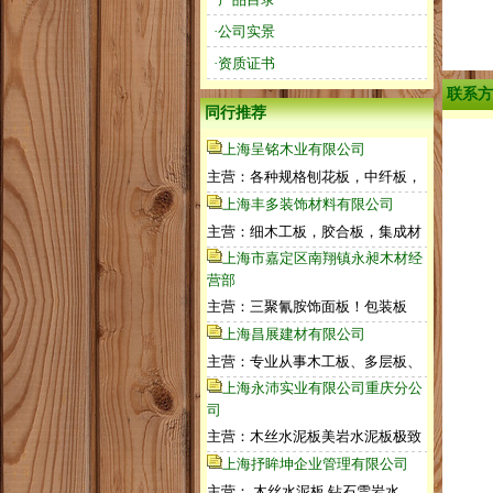
·公司实景
·资质证书
联系方
同行推荐
上海呈铭木业有限公司
主营：各种规格刨花板，中纤板，
上海丰多装饰材料有限公司
主营：细木工板，胶合板，集成材
上海市嘉定区南翔镇永昶木材经
营部
主营：三聚氰胺饰面板！包装板
上海昌展建材有限公司
主营：专业从事木工板、多层板、
上海永沛实业有限公司重庆分公
司
主营：木丝水泥板美岩水泥板极致
上海抒眸坤企业管理有限公司
主营： 木丝水泥板,钻石雪岩水