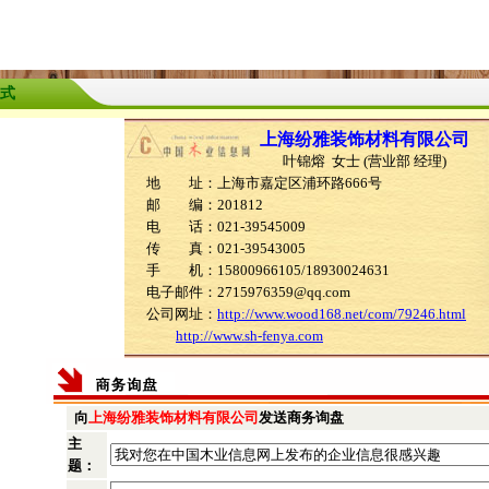
式
上海纷雅装饰材料有限公司
叶锦熔 女士 (营业部 经理)
地 址：上海市嘉定区浦环路666号
邮 编：201812
电 话：021-39545009
传 真：021-39543005
手 机：15800966105/18930024631
电子邮件：2715976359@qq.com
公司网址：
http://www.wood168.net/com/79246.html
http://www.sh-fenya.com
向
上海纷雅装饰材料有限公司
发送商务询盘
主
题：