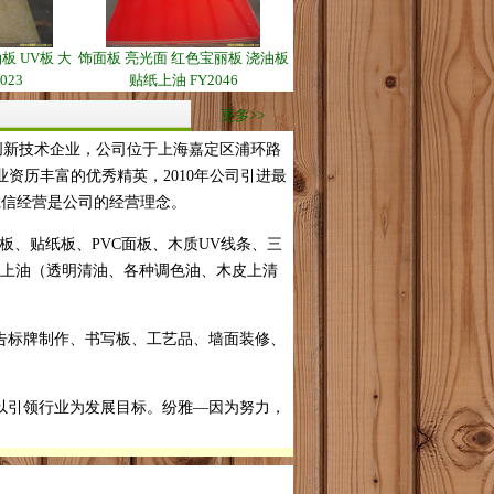
板 UV板 大
饰面板 亮光面 红色宝丽板 浇油板
023
贴纸上油 FY2046
更多>>
新技术企业，公司位于上海嘉定区浦环路
业资历丰富的优秀精英，2010年公司引进最
诚信经营是公司的经营理念。
、贴纸板、PVC面板、木质UV线条、三
，上油（透明清油、各种调色油、木皮上清
告标牌制作、书写板、工艺品、墙面装修、
。
以引领行业为发展目标。纷雅—因为努力，