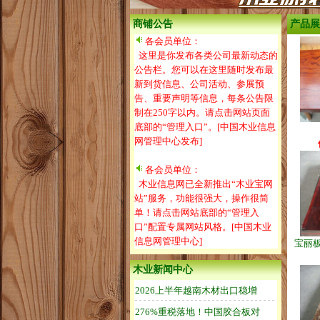
商铺公告
产品展
各会员单位：
这里是你发布各类公司最新动态的
公告栏。您可以在这里随时发布最
新到货信息、公司活动、参展预
告、重要声明等信息，每条公告限
制在250字以内。请点击网站页面
底部的“管理入口”。[中国木业信息
网管理中心发布]
各会员单位：
木业信息网已全新推出“木业宝网
站”服务，功能很强大，操作很简
单！请点击网站底部的“管理入
口”配置专属网站风格。[中国木业
信息网管理中心]
宝丽板
木业新闻中心