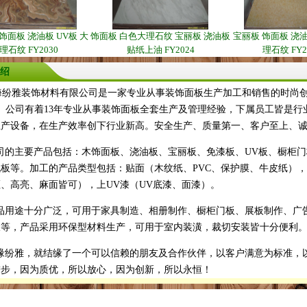
饰面板 浇油板 UV板 大
饰面板 白色大理石纹 宝丽板 浇油板
宝丽板 饰面板 浇油
理石纹 FY2030
贴纸上油 FY2024
理石纹 FY2
绍
纷雅装饰材料有限公司是一家专业从事装饰面板生产加工和销售的时尚创
号。公司有着13年专业从事装饰面板全套生产及管理经验，下属员工皆是行
生产设备，在生产效率创下行业新高。安全生产、质量第一、客户至上、
的主要产品包括：木饰面板、浇油板、宝丽板、免漆板、UV板、橱柜门板
机板等。加工的产品类型包括：贴面（木纹纸、PVC、保护膜、牛皮纸）
、高亮、麻面皆可），上UV漆（UV底漆、面漆）。
用途十分广泛，可用于家具制造、相册制作、橱柜门板、展板制作、广
板等，产品采用环保型材料生产，可用于室内装潢，裁切安装皆十分便利
纷雅，就结缘了一个可以信赖的朋友及合作伙伴，以客户满意为标准，
进步，因为质优，所以放心，因为创新，所以永恒！