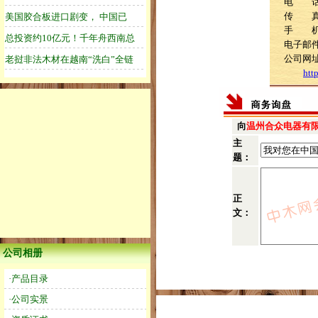
电 话：0
传 
手 机：0
电子邮件：
公司网
htt
向
温州合众电器有
主
题：
正
文：
公司相册
·产品目录
·公司实景