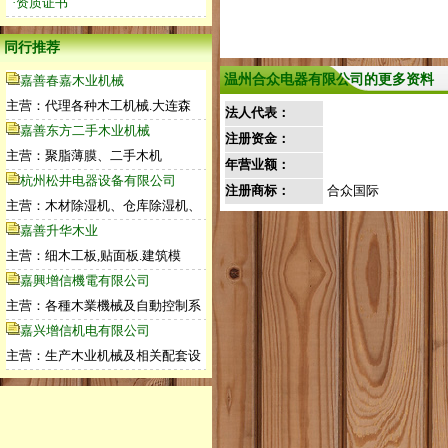
·资质证书
同行推荐
温州合众电器有限公司的更多资料
嘉善春嘉木业机械
主营：代理各种木工机械.大连森
法人代表：
嘉善东方二手木业机械
注册资金：
主营：聚脂薄膜、二手木机
年营业额：
杭州松井电器设备有限公司
注册商标：
合众国际
主营：木材除湿机、仓库除湿机、
嘉善升华木业
主营：细木工板,贴面板.建筑模
嘉興增信機電有限公司
主营：各種木業機械及自動控制系
嘉兴增信机电有限公司
主营：生产木业机械及相关配套设