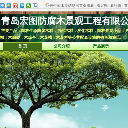
去中国木业信息网首页看看
|
看采购
|
看行情
|
查
青岛宏图防腐木景观工程有限
主要产品：园林生态防腐木材，自然木材，炭化木材，园林景观小品：
梯，木廊架，木凉亭，木花槽，木花栏等公共配套设施的销售和施工。
首 页
公司介绍
产品展示