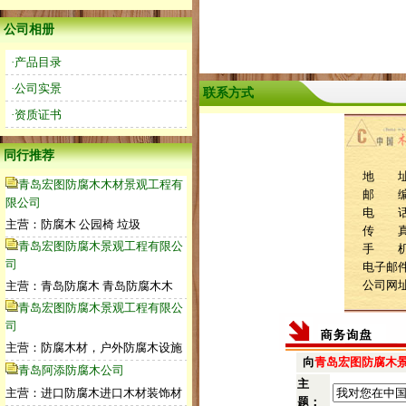
公司相册
·产品目录
·公司实景
联系方式
·资质证书
同行推荐
地 址：
青岛宏图防腐木木材景观工程有
邮 编：
限公司
电 话：0
主营：防腐木 公园椅 垃圾
传 真：0
青岛宏图防腐木景观工程有限公
手 机：1
司
电子邮件：
公司网
主营：青岛防腐木 青岛防腐木木
青岛宏图防腐木景观工程有限公
司
主营：防腐木材，户外防腐木设施
向
青岛宏图防腐木
青岛阿添防腐木公司
主
主营：进口防腐木进口木材装饰材
题：