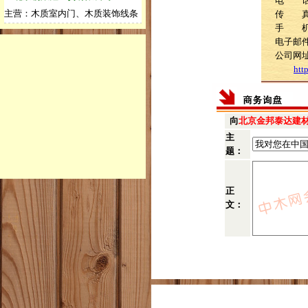
电 话：0
主营：木质室内门、木质装饰线条
传 
手 机：1
电子邮件：
公司网
htt
向
北京金邦泰达建
主
题：
正
文：