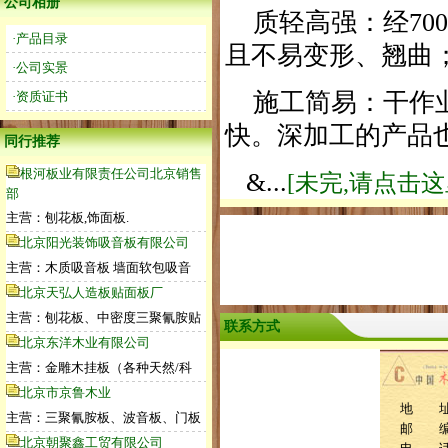
公司相册
质轻高强：经70
·产品目录
且不易变形、翘曲
·公司实景
施工简易：干作业
·资质证书
快。深加工的产品
同行推荐
根河板业有限责任公司北京销售
&...
[未完,请点击
部
主营：刨花板,饰面板.
北京阳光装饰吸音板有限公司
主营：木质吸音板 墙面软包吸音
北京天弘人造板贴面板厂
主营：刨花板、中密度三聚氰胺贴
联系方式
北京东洋木业有限公司
主营：金雕木挂板（各种天然/科
北京市京鲁木业
地 址
主营：三聚氰胺板、波音板、门板
邮 编：
北京朝聚鑫工贸有限公司