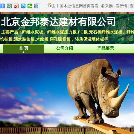
去中国木业信息网首页看看
|
看采购
|
看行情
|
查
北京金邦泰达建材有限公司
主要产品：纤维水泥板、纤维水泥压力板,FC板,无石棉纤维水泥板、纤维增
饰挂板,清水装饰板,木纹板,穿孔吸音板，轻质保温墙体板等
首 页
公司介绍
产品展示