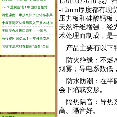
15810327618 我厂
-12mm厚度都有
压力板和硅酸钙板
天然纤维增强，经
术处理而制成，是
产品主要有以下
防火绝缘：不燃A
烟雾；导电系数低
防水防潮：在半露
会下陷或变形。
隔热隔音：导热系
高、隔音好。