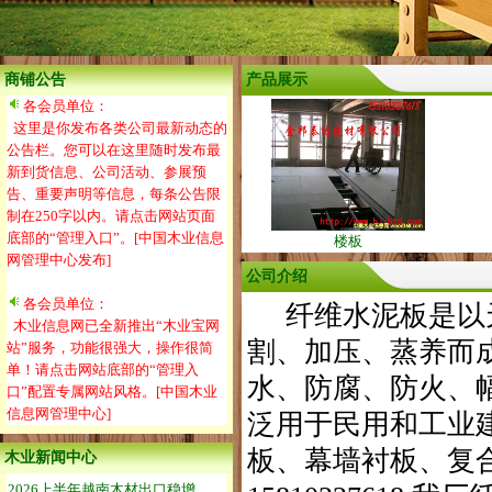
商铺公告
产品展示
各会员单位：
这里是你发布各类公司最新动态的
公告栏。您可以在这里随时发布最
新到货信息、公司活动、参展预
告、重要声明等信息，每条公告限
制在250字以内。请点击网站页面
底部的“管理入口”。[中国木业信息
楼板
网管理中心发布]
公司介绍
各会员单位：
纤维水泥板是以天
木业信息网已全新推出“木业宝网
割、加压、蒸养而
站”服务，功能很强大，操作很简
单！请点击网站底部的“管理入
水、防腐、防火、
口”配置专属网站风格。[中国木业
信息网管理中心]
泛用于民用和工业
板、幕墙衬板、复
木业新闻中心