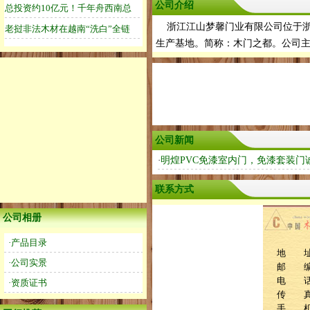
公司介绍
浙江江山梦馨门业有限公司位于浙
生产基地。简称：木门之都。公司主
公司新闻
·
明煌PVC免漆室内门，免漆套装门
联系方式
公司相册
·产品目录
地 址
·公司实景
邮 编：
电 话：0
·资质证书
传 
手 机：1