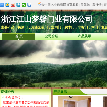
去中国木业信息网首页看看
|
看采购
|
看行情
|
查
浙江江山梦馨门业有限公司
主要产品：免漆门，免漆套装门，室内门，实木门，非标门，木门，复
首 页
公司介绍
产品展示
商铺公告
产品展示
各会员单位：
这里是你发布各类公司最新动态的