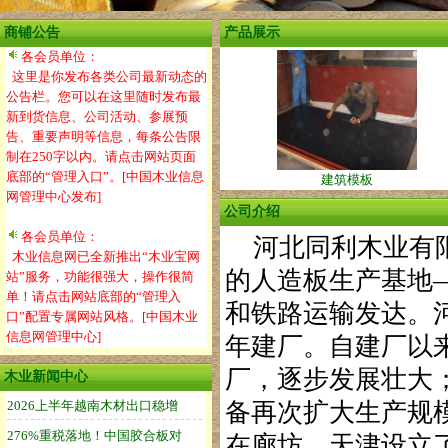
商铺公告
产品展示
各会员单位：
这里是你发布各类公司最新动态的
公告栏。您可以在这里随时发布最
新到货信息、公司活动、参展预
告、重要声明等信息，每条公告限
制在250字以内。请点击网站页面
底部的“管理入口”。[中国木业信息
建筑模板
网管理中心发布]
公司介绍
各会员单位：
河北同利木业有限
木业信息网已全新推出“木业宝网
的人造板生产基地
站”服务，功能很强大，操作很简
单！请点击网站底部的“管理入
和铁路运输发达。河
口”配置专属网站风格。[中国木业
信息网管理中心]
年建厂。自建厂以
厂，逐步发展壮大；
木业新闻中心
备再次扩大生产规
在廊坊、天津设立了