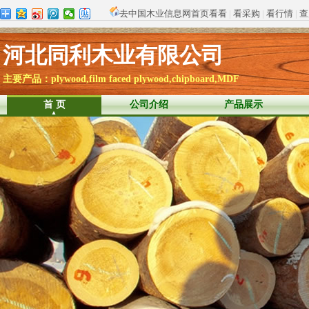
去中国木业信息网首页看看
|
看采购
|
看行情
|
查
河北同利木业有限公司
主要产品：plywood,film faced plywood,chipboard,MDF
首 页
公司介绍
产品展示