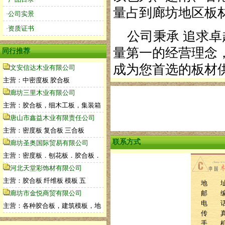
量占到廊坊地区板材
·公司实景
·资质证书
公司秉承 追求卓
量第一的经营理念
同行推荐
成为您首选的板材
文安信达木业有限公司
主营：中密度板 胶合板
廊坊三里木业有限公司
主营：胶合板，细木工板，集装箱
唐山市鑫益木业有限责任公司
主营：密度板 复合板 三合板
联系方式
廊坊圣奥国际贸易有限公司
主营：密度板．刨花板．胶合板．
河北天堂彩饰材有限公司
主营：胶合板 纤维板 模板 五
地 址
廊坊市金悦商贸有限公司
邮 编：
电 话：1
主营：各种胶合板，建筑模板，地
传 真：8
手 