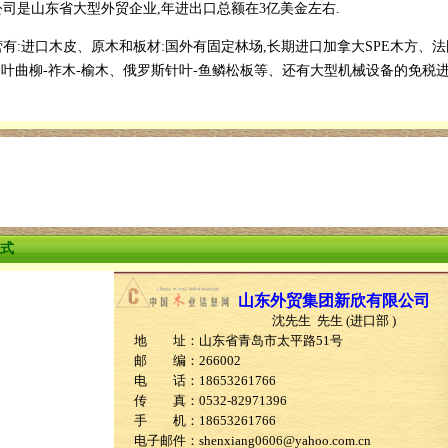
是山东省大型外贸企业,年进出口总额在3亿美金左右.
:进口木皮、原木和板材:国外有固定林场,长期进口加拿大SPE木方、
叶曲柳-祚木-榆木、俄罗斯针叶-鱼鳞松板等、还有大型机械设备的免税
式
山东外贸集团新欣有限公司
沈先生 先生 (进口部 )
地 址：山东省青岛市太平路51号
邮 编：266002
电 话：18653261766
传 真：0532-82971396
手 机：18653261766
电子邮件：shenxiang0606@yahoo.com.cn