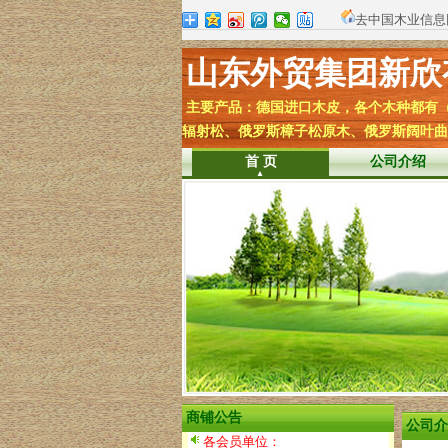
去中国木业信息
山东外贸集团新欣
主要产品：德国进口木皮，各个木种都有（
辐射松、俄罗斯樟子松原木、俄罗斯阔叶曲柳
首 页
公司介绍
商铺公告
公司介
各会员单位：