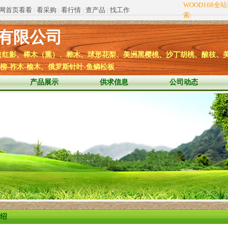
WOOD168全
网首页看看
|
看采购
|
看行情
|
查产品
|
找工作
索:
有限公司
红影、榉木（熏）、桦木、球形花梨、美洲黑樱桃、沙丁胡桃、酸枝、美
-祚木-榆木、俄罗斯针叶-鱼鳞松板
产品展示
供求信息
公司动态
绍