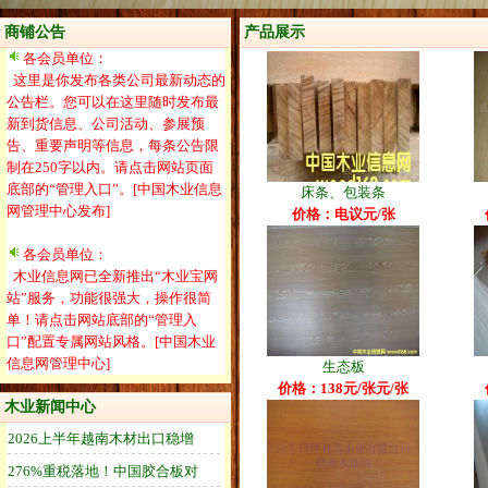
商铺公告
产品展示
各会员单位：
这里是你发布各类公司最新动态的
公告栏。您可以在这里随时发布最
新到货信息、公司活动、参展预
告、重要声明等信息，每条公告限
制在250字以内。请点击网站页面
底部的“管理入口”。[中国木业信息
床条、包装条
网管理中心发布]
价格：电议元/张
各会员单位：
木业信息网已全新推出“木业宝网
站”服务，功能很强大，操作很简
单！请点击网站底部的“管理入
口”配置专属网站风格。[中国木业
信息网管理中心]
生态板
价格：138元/张元/张
木业新闻中心