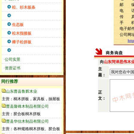
邮 编：
松、杉木板条
电 话：1
传 真：0
手 机：1
生态板
电子邮件：
松木指接板
公司网
htt
樟子松拼板
·公司实景
向
山东菏泽思伟木
·资质证书
主
题：
同行推荐
山东曹县鲁辉木业
正
文：
主营：桐木拼板，家具板，抽屉板
曹县隆锋木制品有限公司
主营：胶合板桐木拼板
曹县华信木制品有限公司
主营：各种规格桐木拼板、胶合板