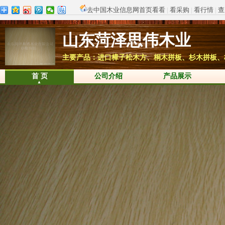
去中国木业信息网首页看看
|
看采购
|
看行情
|
查
山东菏泽思伟木业
主要产品：进口樟子松木方、桐木拼板、杉木拼板、
首 页
公司介绍
产品展示