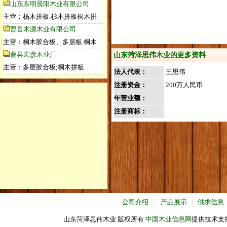
山东东明晨阳木业有限公司
主营：杨木拼板.杉木拼板桐木拼
曹县木源木业有限公司
主营：桐木胶合板、多层板.桐木
曹县宏彦木业厂
山东菏泽思伟木业的更多资料
主营：多层胶合板;桐木拼板
法人代表：
王思伟
注册资金：
200万人民币
年营业额：
注册商标：
公司介绍
|
产品展示
|
供求信息
山东菏泽思伟木业 版权所有
中国木业信息网
提供技术支