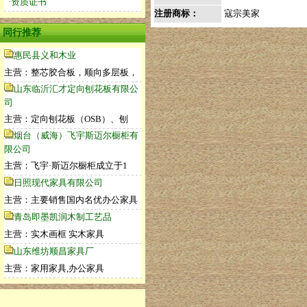
·资质证书
注册商标：
寇宗美家
同行推荐
惠民县义和木业
主营：整芯胶合板，顺向多层板，
山东临沂汇才定向刨花板有限公
司
主营：定向刨花板（OSB）、刨
烟台（威海）飞宇斯迈尔橱柜有
限公司
主营：飞宇·斯迈尔橱柜成立于1
日照现代家具有限公司
主营：主要销售国内名优办公家具
青岛即墨凯润木制工艺品
主营：实木画框 实木家具
山东维坊顺昌家具厂
主营：家用家具,办公家具