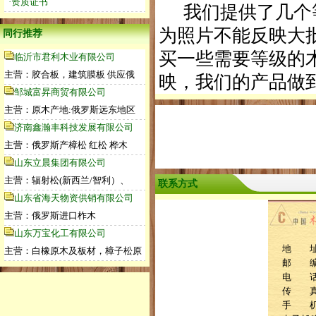
·资质证书
我们提供了几个等
为照片不能反映大
同行推荐
买一些需要等级的
临沂市君利木业有限公司
主营：胶合板，建筑膜板 供应俄
映，我们的产品做
邹城富昇商贸有限公司
主营：原木产地:俄罗斯远东地区
济南鑫瀚丰科技发展有限公司
主营：俄罗斯产樟松 红松 桦木
山东立晨集团有限公司
主营：辐射松(新西兰/智利）、
联系方式
山东省海天物资供销有限公司
主营：俄罗斯进口柞木
山东万宝化工有限公司
地 址
主营：白橡原木及板材，樟子松原
邮 编：
电 话：0
传 真：0
手 机：1