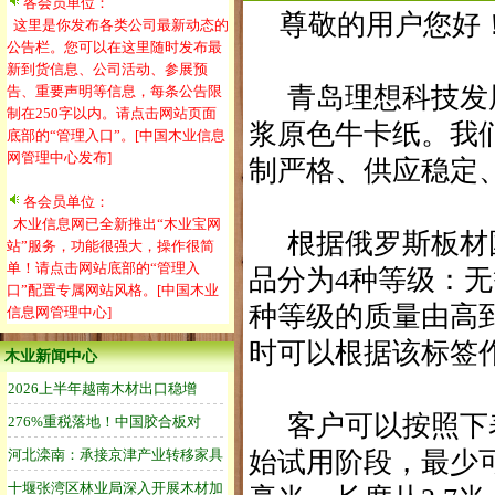
各会员单位：
尊敬的用户您好
这里是你发布各类公司最新动态的
公告栏。您可以在这里随时发布最
新到货信息、公司活动、参展预
青岛理想科技发展
告、重要声明等信息，每条公告限
制在250字以内。请点击网站页面
浆原色牛卡纸。我
底部的“管理入口”。[中国木业信息
网管理中心发布]
制严格、供应稳定
各会员单位：
木业信息网已全新推出“木业宝网
根据俄罗斯板材国
站”服务，功能很强大，操作很简
单！请点击网站底部的“管理入
品分为4种等级：无
口”配置专属网站风格。[中国木业
种等级的质量由高
信息网管理中心]
时可以根据该标签
木业新闻中心
客户可以按照下表
始试用阶段，最少可