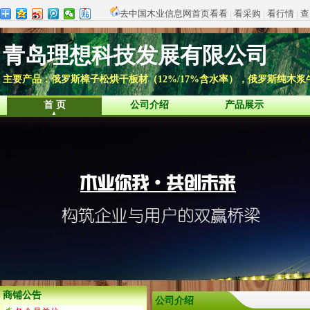
去中国木业信息网首页看看
|
看采购
|
看行情
|
查
青岛理想科技发展有限公司
主要产品：俄罗斯樟子松烘干板材（12%/17%含水率），俄罗斯纯木
首 页
公司介绍
产品展示
商铺公告
公司介绍