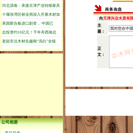
向
天津兴业木质有
主
题：
正
文：
公司相册
·产品目录