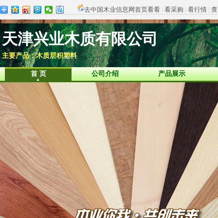
去中国木业信息网首页看看
|
看采购
|
看行情
|
查
天津兴业木质有限公司
主要产品：木质层积塑料
首 页
公司介绍
产品展示