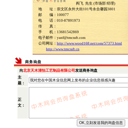
阎飞 先生 (市场部 经理)
地 址：崇文区永外大街101号永合馨园3801
邮 编：100077
电 话：010-87891973
传 真：
手 机：13681542869
电子邮件：yanf@tmcraft.com
公司网址：
http://www.wood168.net/com/57373.html
http://www.tmcraft.cn
向
北京天木清怡工艺制品有限公司
发送商务询盘
主
题：
正
文：