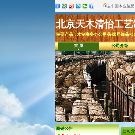
去中国木业信息
北京天木清怡工艺
主要产品：木制商务办公用品\家居饰品\O
首 页
公司介绍
商铺公告
公司介