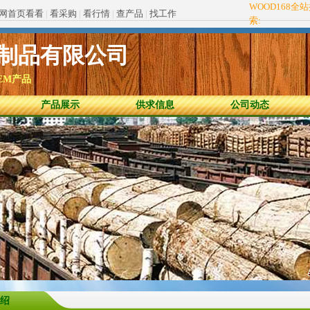
WOOD168全
网首页看看
|
看采购
|
看行情
|
查产品
|
找工作
索:
制品有限公司
EM产品
产品展示
供求信息
公司动态
绍