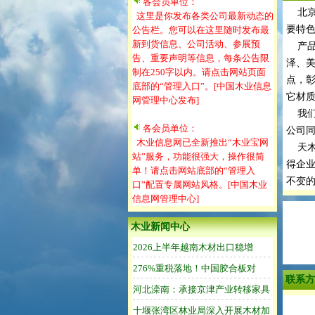
各会员单位：
北京
这里是你发布各类公司最新动态的
要特
公告栏。您可以在这里随时发布最
新到货信息、公司活动、参展预
产品
告、重要声明等信息，每条公告限
泽、
制在250字以内。请点击网站页面
点，
底部的“管理入口”。[中国木业信息
它材
网管理中心发布]
我们
各会员单位：
公司
木业信息网已全新推出“木业宝网
天木
站”服务，功能很强大，操作很简
得企
单！请点击网站底部的“管理入
不变
口”配置专属网站风格。[中国木业
信息网管理中心]
木业新闻中心
联系方