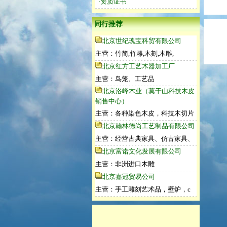
·资质证书
同行推荐
北京世纪瑰宝科贸有限公司
主营：竹简,竹雕,木刻,木雕,
北京红方工艺木器加工厂
主营：鸟笼、工艺品
北京洛峰木业（莫干山科技木皮
销售中心）
主营：各种染色木皮，科技木切片
北京翰林德尚工艺制品有限公司
主营：经营古典家具、仿古家具、
北京富诺文化发展有限公司
主营：非洲进口木雕
北京嘉冠贸易公司
主营：手工雕刻艺术品，壁炉，c