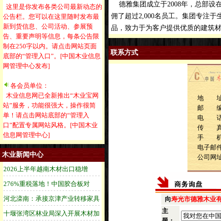
德雅集团成立于2008年，总部设
这里是你发布各类公司最新动态的
佣了超过2,000名员工。集团专
公告栏。您可以在这里随时发布最
新到货信息、公司活动、参展预
品，致力于为客户提供优质的建筑
告、重要声明等信息，每条公告限
制在250字以内。请点击网站页面
联系方式
底部的“管理入口”。[中国木业信息
网管理中心发布]
各会员单位：
木业信息网已全新推出“木业宝网
地 址
站”服务，功能很强大，操作很简
邮 
单！请点击网站底部的“管理入
电 话：1
口”配置专属网站风格。[中国木业
传 
信息网管理中心]
手 机：1
电子邮件：
木业新闻中心
公司网
向
寿光市德雅木业
主
题：