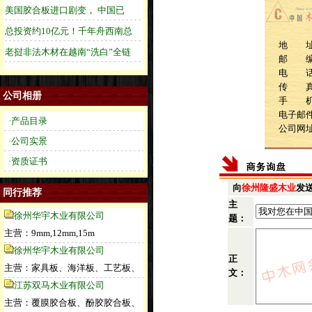
地 址
邮 
电 话：1
传 
公司相册
手 机：1
电子邮
·产品目录
公司网
·公司实景
·资质证书
向
徐州隆盛木业
发
同行推荐
主
徐州华宇木业有限公司
题：
主营：9mm,12mm,15m
徐州华宇木业有限公司
正
主营：家具板、海洋板、工艺板、
文：
江苏双马木业有限公司
主营：覆膜胶合板、酚胶胶合板、