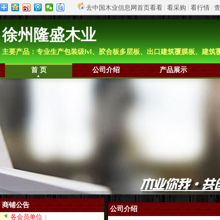
去中国木业信息网首页看看
|
看采购
|
看行情
|
徐州隆盛木业
主要产品：专业生产包装级lvl、胶合板多层板、出口建筑覆膜板、建筑覆塑板，
首 页
公司介绍
产品展示
商铺公告
公司介绍
各会员单位：