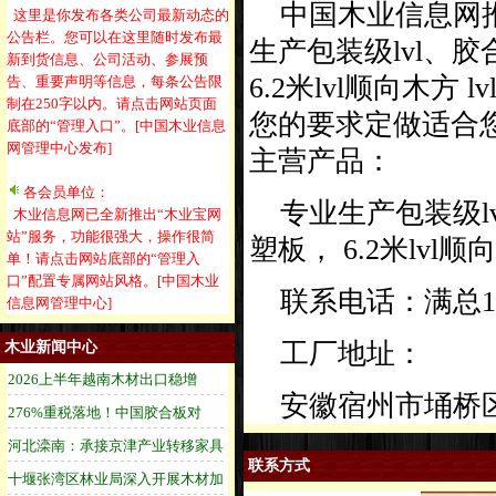
中国木业信息网推
这里是你发布各类公司最新动态的
公告栏。您可以在这里随时发布最
生产包装级lvl、
新到货信息、公司活动、参展预
6.2米lvl顺向木
告、重要声明等信息，每条公告限
制在250字以内。请点击网站页面
您的要求定做适合您
底部的“管理入口”。[中国木业信息
网管理中心发布]
主营产品：
各会员单位：
专业生产包装级l
木业信息网已全新推出“木业宝网
站”服务，功能很强大，操作很简
塑板， 6.2米lvl顺
单！请点击网站底部的“管理入
口”配置专属网站风格。[中国木业
联系电话：满总133579
信息网管理中心]
工厂地址：
木业新闻中心
安徽宿州市埇桥
联系方式