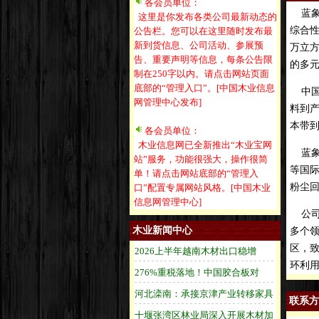
各会员单位：
蓝象
这里是你发布各类公司最新动态的
综合性
公告栏。您可以在这里随时发布最
新到货信息、公司活动、参展预
万立方
告、重要声明等信息，每条公告限
的多元
制在250字以内。请点击网站页面
底部的“管理入口”。[中国木业信息
中国
网管理中心发布]
料到
本带到
各会员单位：
木业信息网已全新推出“木业宝网
蓝象
站”服务，功能很强大，操作很简
等国
单！请点击网站底部的“管理入
粉尘
口”配置专属网站风格。[中国木业
信息网管理中心]
公司秉
木业新闻中心
多个
区，
环利
联系方