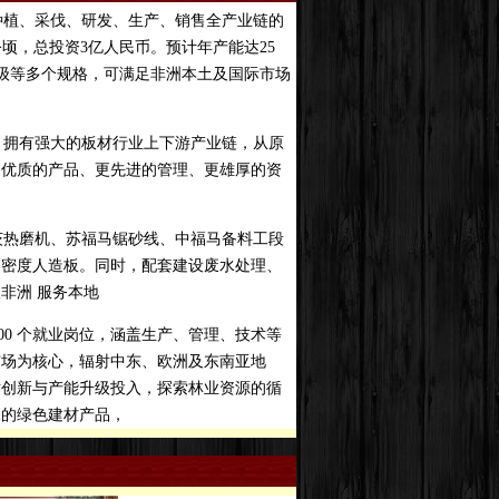
种植、采伐、研发、生产、销售全产业链的
 公顷，总投资3亿人民币。预计年产能达25
筑级等多个规格，可满足非洲本土及国际市场
，拥有强大的板材行业上下游产业链，从原
更优质的产品、更先进的管理、更雄厚的资
热磨机、苏福马锯砂线、中福马备料工段
高密度人造板。同时，配套建设废水处理、
非洲 服务本地
000 个就业岗位，涵盖生产、管理、技术等
市场为核心，辐射中东、欧洲及东南亚地
术创新与产能升级投入，探索林业资源的循
保的绿色建材产品，