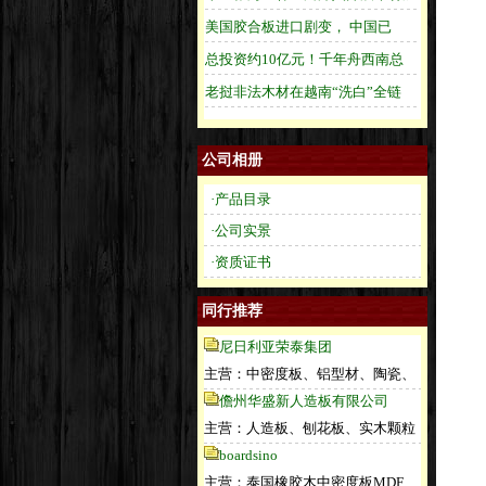
公司相册
·产品目录
·公司实景
·资质证书
同行推荐
尼日利亚荣泰集团
主营：中密度板、铝型材、陶瓷、
儋州华盛新人造板有限公司
主营：人造板、刨花板、实木颗粒
boardsino
主营：泰国橡胶木中密度板MDF