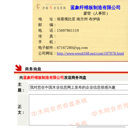
蓝象纤维板制造有限公司
廖莹 (人事部 )
地 址：埃塞俄比亚·南方州·布伊镇
邮 编：
电 话：15697861119
传 真：
手 机：
电子邮件：67167280@qq.com
公司网址：
http://www.wood168.net/com/107076.html
向
蓝象纤维板制造有限公司
发送商务询盘
主
题：
正
文：