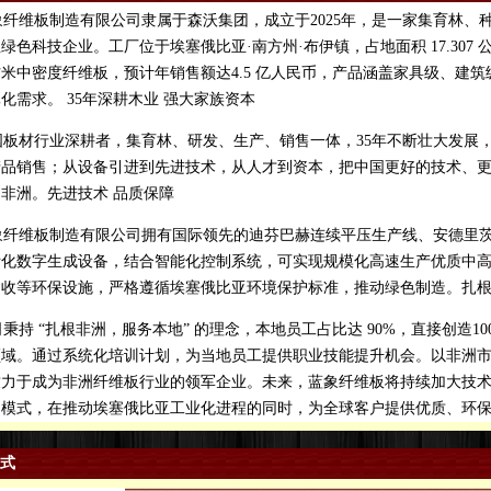
纤维板制造有限公司隶属于森沃集团，成立于2025年，是一家集育林、
绿色科技企业。工厂位于埃塞俄比亚·南方州·布伊镇，占地面积 17.307
米中密度纤维板，预计年销售额达4.5 亿人民币，产品涵盖家具级、建
化需求。 35年深耕木业 强大家族资本
板材行业深耕者，集育林、研发、生产、销售一体，35年不断壮大发展
产品销售；从设备引进到先进技术，从人才到资本，把中国更好的技术、
非洲。先进技术 品质保障
纤维板制造有限公司拥有国际领先的迪芬巴赫连续平压生产线、安德里茨
际化数字生成设备，结合智能化控制系统，可实现规模化高速生产优质中
回收等环保设施，严格遵循埃塞俄比亚环境保护标准，推动绿色制造。扎根
持 “扎根非洲，服务本地” 的理念，本地员工占比达 90%，直接创造1
领域。通过系统化培训计划，为当地员工提供职业技能提升机会。以非洲
致力于成为非洲纤维板行业的领军企业。未来，蓝象纤维板将持续加大技
用模式，在推动埃塞俄比亚工业化进程的同时，为全球客户提供优质、环
式