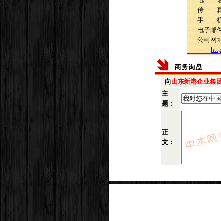
电 话：4
传 
手 机：1
电子邮件：
公司网
htt
向
山东新港企业集
主
题：
正
文：