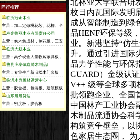
北林业大学联合研发
同行推荐
枚日内瓦国际发明展
临沂冠企木业
成从智能制造到绿
主营：加工定做桃花芯、花柳、全
品HENF环保等级
寿光鲁丽木业有限责任公司
主营：实木集成材，刨花板，三安
业。新港坚持“仿
临沂大航木业
升。通过引进国际
主营：高价现金大量收购家具板，
品力学性能与环保指
曹县庄寨镇鑫帅木制品厂
GUARD）金级认证
主营：专业生产新旧松木门套板
临沂木良板材运营中心
V++ 级等全球多
主营：胶合板、包装板、建筑模板
批领跑企业、全国
山东晨晨货运
中国林产工业协会
主营：密度板，胶合板
木制品流通协会科
构筑竞争壁垒，以
色家居生态圈， 