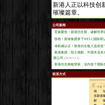
新港人正以科技创
璀璨篇章。
公司新闻
·
官媒聚焦！新港仿生胶，破解世界级
·
惊艳！新港集团拿下WELL国际双
·
省权威认证！新港仿生板入选首批“
·
新港集团：院士领航，中国木业未来
限公司
[2026/3/11]
·
新港仿生精板荣获：业内首个国际
联系方式
地 址
东新港
邮 编：