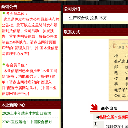
商铺公告
公司介绍
各会员单位：
生产胶合板 拉条 木方
这里是你发布各类公司最新动态的
公告栏。您可以在这里随时发布最
新到货信息、公司活动、参展预
联系方式
告、重要声明等信息，每条公告限
制在250字以内。请点击网站页面
底部的“管理入口”。[中国木业信息
网管理中心发布]
地 址
处苑家庄
各会员单位：
邮 
木业信息网已全新推出“木业宝网
电 话：1
站”服务，功能很强大，操作很简
传 
单！请点击网站底部的“管理入
手 机：1
口”配置专属网站风格。[中国木业
电子邮件：
信息网管理中心]
公司网
木业新闻中心
向
临沂立居木业有
主