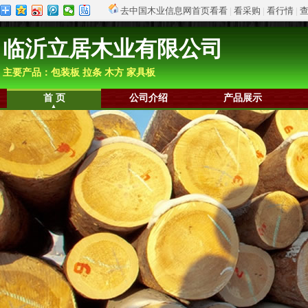
去中国木业信息网首页看看
|
看采购
|
看行情
|
临沂立居木业有限公司
主要产品：包装板 拉条 木方 家具板
首 页
公司介绍
产品展示