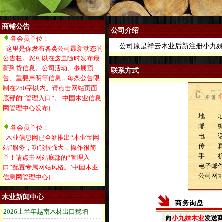
商铺公告
公司介绍
各会员单位：
公司原是祥云木业后新注册小九妹
这里是你发布各类公司最新动态的
公告栏。您可以在这里随时发布最
新到货信息、公司活动、参展预
联系方式
告、重要声明等信息，每条公告限
制在250字以内。请点击网站页面
底部的“管理入口”。[中国木业信息
网管理中心发布]
地 址
邮 
各会员单位：
电 话：1
木业信息网已全新推出“木业宝网
传 
站”服务，功能很强大，操作很简
手 机：1
单！请点击网站底部的“管理入
电子邮件：
口”配置专属网站风格。[中国木业
公司网
信息网管理中心]
木业新闻中心
向
小九妹木业
发送