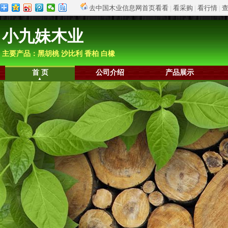
去中国木业信息网首页看看
|
看采购
|
看行情
|
小九妹木业
主要产品：黑胡桃 沙比利 香柏 白橡
首 页
公司介绍
产品展示