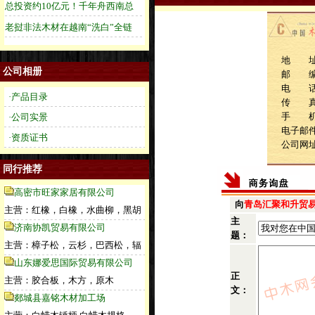
地 址
公司相册
邮 
电 话：1
·产品目录
传 
手 机：1
·公司实景
电子邮件：
·资质证书
公司网
同行推荐
高密市旺家家居有限公司
向
青岛汇聚和升贸
主营：红橡，白橡，水曲柳，黑胡
主
济南协凯贸易有限公司
题：
主营：樟子松，云杉，巴西松，辐
山东娜爱思国际贸易有限公司
正
主营：胶合板，木方，原木
文：
郯城县嘉铭木材加工场