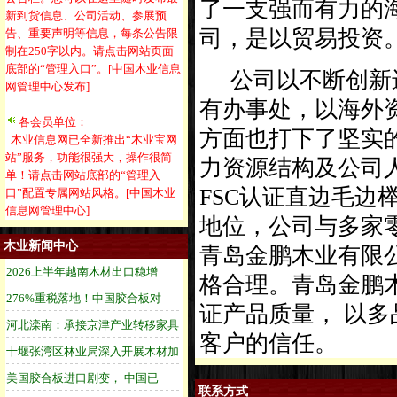
了一支强而有力的
新到货信息、公司活动、参展预
司，是以贸易投资
告、重要声明等信息，每条公告限
制在250字以内。请点击网站页面
底部的“管理入口”。[中国木业信息
公司以不断创新进
网管理中心发布]
有办事处，以海外
各会员单位：
方面也打下了坚实
木业信息网已全新推出“木业宝网
站”服务，功能很强大，操作很简
力资源结构及公司人
单！请点击网站底部的“管理入
FSC认证直边毛
口”配置专属网站风格。[中国木业
信息网管理中心]
地位，公司与多家
木业新闻中心
青岛金鹏木业有限
格合理。青岛金鹏
证产品质量， 以
客户的信任。
联系方式