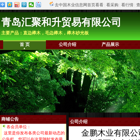
去中国木业信息网首页看看
|
看采购
|
看行情
|
青岛汇聚和升贸易有限公司
主要产品：直边榉木，毛边榉木，榉木砂光板
首 页
公司介绍
产品展示
商铺公告
公司介绍
各会员单位：
金鹏木业有限公司
这里是你发布各类公司最新动态的
公告栏。您可以在这里随时发布最