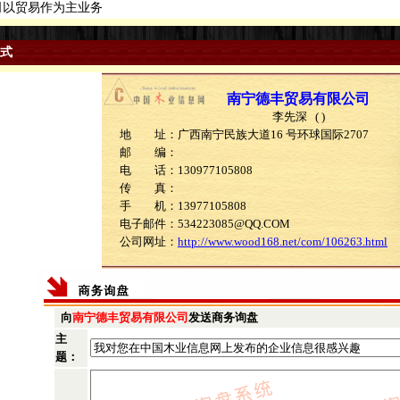
以贸易作为主业务
式
南宁德丰贸易有限公司
李先深 ( )
地 址：广西南宁民族大道16 号环球国际2707
邮 编：
电 话：130977105808
传 真：
手 机：13977105808
电子邮件：534223085@QQ.COM
公司网址：
http://www.wood168.net/com/106263.html
向
南宁德丰贸易有限公司
发送商务询盘
主
题：