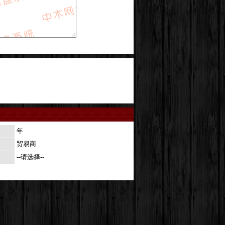
年
贸易商
--请选择--