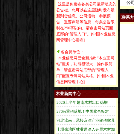
公司
这里是你发布各类公司最新动态的
公告栏。您可以在这里随时发布最
新到货信息、公司活动、参展预
联系方
告、重要声明等信息，每条公告限
制在250字以内。请点击网站页面
底部的“管理入口”。[中国木业信息
网管理中心发布]
各会员单位：
木业信息网已全新推出“木业宝网
站”服务，功能很强大，操作很简
单！请点击网站底部的“管理入
口”配置专属网站风格。[中国木业
信息网管理中心]
木业新闻中心