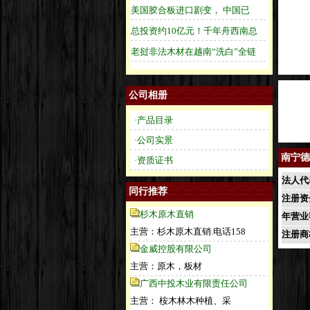
公司相册
·产品目录
·公司实景
南宁德
·资质证书
法人代
同行推荐
注册资
杉木原木直销
年营业
主营：杉木原木直销.电话158
注册商
金威控股有限公司
主营：原木，板材
广西中投木业有限责任公司
主营： 桉木林木种植、采