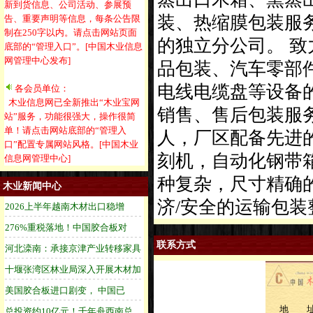
新到货信息、公司活动、参展预
装、热缩膜包装服
告、重要声明等信息，每条公告限
制在250字以内。请点击网站页面
的独立分公司。 
底部的“管理入口”。[中国木业信息
网管理中心发布]
品包装、汽车零部
电线电缆盘等设备
各会员单位：
木业信息网已全新推出“木业宝网
销售、售后包装服务
站”服务，功能很强大，操作很简
单！请点击网站底部的“管理入
人，厂区配备先进
口”配置专属网站风格。[中国木业
刻机，自动化钢带
信息网管理中心]
种复杂，尺寸精确
木业新闻中心
济/安全的运输包
联系方式
地 址