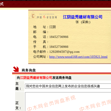
式
江阴益秀建材有限公司
张 (采购 )
地 址：江阴
邮 编：
电 话：18452736966
传 真：
手 机：18452736966
电子邮件：1292894507@qq.com
公司网址：
http://www.wood168.net/com/105921.html
向
江阴益秀建材有限公司
发送商务询盘
主
题：
正
文：