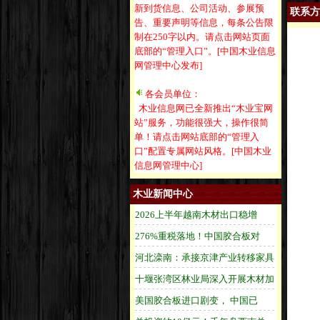
新到货信息、公司活动、参展预
联系方
告、重要声明等信息，每条公告限
制在250字以内。请点击网站页面
底部的“管理入口”。[中国木业信息
网管理中心发布]
各会员单位：
木业信息网已全新推出“木业宝网
站”服务，功能很强大，操作很简
单！请点击网站底部的“管理入
口”配置专属网站风格。[中国木业
信息网管理中心]
木业新闻中心