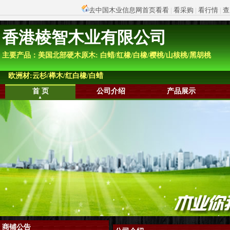
去中国木业信息网首页看看
|
看采购
|
看行情
|
查
香港棱智木业有限公司
主要产品：美国北部硬木原木: 白蜡/红橡/白橡/樱桃/山核桃/黑胡桃
欧洲材:云杉/榉木/红白橡/白蜡
首 页
公司介绍
产品展示
商铺公告