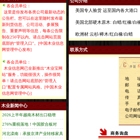
公司介绍
各会员单位：
美国专人验货 运至国内各大港口
这里是你发布各类公司最新动态的
公告栏。您可以在这里随时发布最
美国北部硬木原木: 白蜡/红橡/白橡
新到货信息、公司活动、参展预
告、重要声明等信息，每条公告限
欧洲材:云杉/榉木/红白橡/白蜡
制在250字以内。请点击网站页面
底部的“管理入口”。[中国木业信息
网管理中心发布]
联系方式
各会员单位：
木业信息网已全新推出“木业宝网
站”服务，功能很强大，操作很简
地 址
单！请点击网站底部的“管理入
邮 
口”配置专属网站风格。[中国木业
电 话：1
信息网管理中心]
传 
手 机：1
木业新闻中心
电子邮件：s
公司网