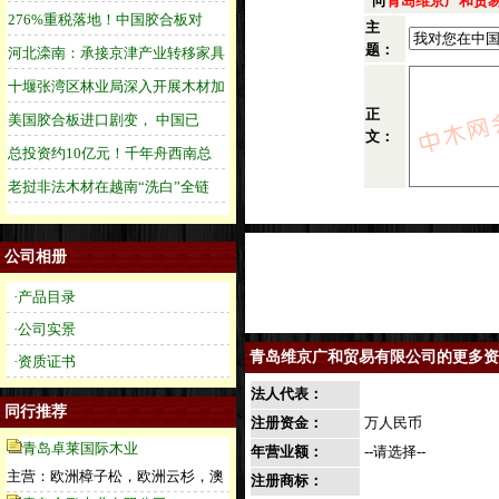
向
青岛维京广和贸
主
题：
正
文：
公司相册
·产品目录
·公司实景
青岛维京广和贸易有限公司的更多资
·资质证书
法人代表：
同行推荐
注册资金：
万人民币
青岛卓莱国际木业
年营业额：
--请选择--
主营：欧洲樟子松，欧洲云杉，澳
注册商标：