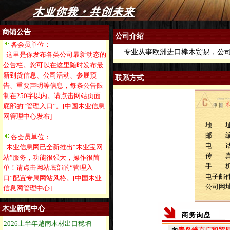
商铺公告
公司介绍
各会员单位：
专业从事欧洲进口榉木贸易，公司
这里是你发布各类公司最新动态的
公告栏。您可以在这里随时发布最
新到货信息、公司活动、参展预
联系方式
告、重要声明等信息，每条公告限
制在250字以内。请点击网站页面
底部的“管理入口”。[中国木业信息
网管理中心发布]
地 址
邮 
各会员单位：
电 话：1
木业信息网已全新推出“木业宝网
传 
站”服务，功能很强大，操作很简
手 机：1
单！请点击网站底部的“管理入
电子邮
口”配置专属网站风格。[中国木业
公司网
信息网管理中心]
木业新闻中心