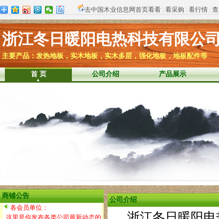
去中国木业信息网首页看看
|
看采购
|
看行情
|
查
浙江冬日暖阳电热科技有限公
主要产品：发热地板，实木地板，实木多层，强化地板，地板配件等
首 页
公司介绍
产品展示
商铺公告
公司介绍
各会员单位：
浙江冬日暖阳电热
这里是你发布各类公司最新动态的