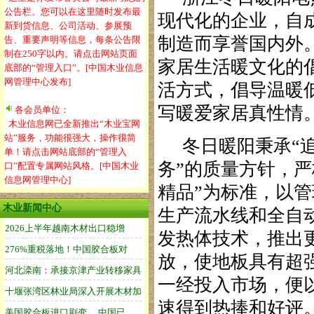
公告栏。您可以在这里随时发布最
现代化的企业，自
新到货信息、公司活动、参展预
制造而享誉国内外。
告、重要声明等信息，每条公告限
制在250字以内。请点击网站页面
家居生活暖文化的
底部的“管理入口”。[中国木业信息
网管理中心发布]
活方式，倡导温暖
写暖爱家居真性情
各会员单位：
木业信息网已全新推出“木业宝网
站”服务，功能很强大，操作很简
冬日暖阳秉承“追
单！请点击网站底部的“管理入
务”的质量方针，
口”配置专属网站风格。[中国木业
信息网管理中心]
精品”为标准，以
木业新闻中心
生产流水线和全自动
发热体技术，推出
放，使地板具有超
一经投入市场，便
速得到热捧和好评