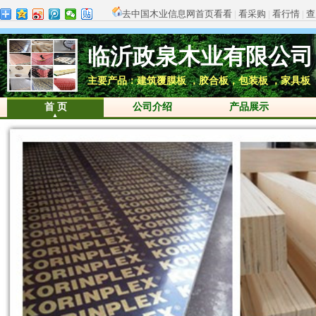
去中国木业信息网首页看看
|
看采购
|
看行情
|
查
临沂政泉木业有限公司
主要产品：建筑覆膜板 ，胶合板，包装板 ，家具板
首 页
公司介绍
产品展示