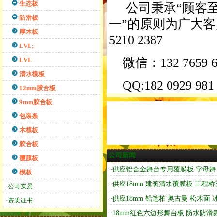
生态板
公司秉承“顾客至
防滑板
一”的原则为广大客
厚木板
5210 2387
LVL;
微信：132 7659 6
LVL
清水模板
QQ:182 0929 981
12mm胶合板
9mm胶合板
包装条
木模板
胶合板
公司新闻
覆膜板
·
供应铝合金舞台专用覆膜板 字母舞
模板
·
供应18mm 建筑清水覆膜板 工程
·公司实景
·
供应18mm 铅笔柏 奥古曼 松木面
·资质证书
·
18mm红色六边形舞台板 防水防滑