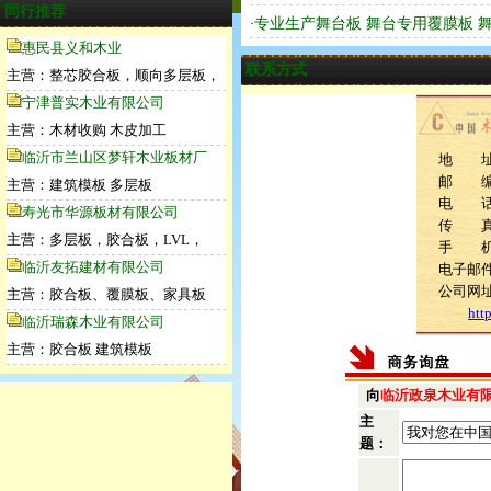
同行推荐
·
专业生产舞台板 舞台专用覆膜板 
惠民县义和木业
联系方式
主营：整芯胶合板，顺向多层板，
宁津普实木业有限公司
主营：木材收购 木皮加工
临沂市兰山区梦轩木业板材厂
地 址
邮 编：
主营：建筑模板 多层板
电 话：1
寿光市华源板材有限公司
传 
主营：多层板，胶合板，LVL，
手 机：1
临沂友拓建材有限公司
电子邮件：l
公司网
主营：胶合板、覆膜板、家具板
htt
临沂瑞森木业有限公司
主营：胶合板 建筑模板
向
临沂政泉木业有
主
题：