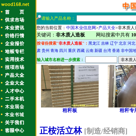
请输入产品名称：
您的当前位置：
中国木业信息网
>
产品大全
>非木质人
关键词：
非木质人造板
网站搜索中共有
10
按省份搜索"
非木质人造板
"：
黑龙江
吉林
辽宁
北京
河北
肃
贵州
青海
四川
重庆
西藏
云南
新疆
台湾
香港
非中国
输入城市名称进一步搜索：
秸秆板
秸秆专
正桉活立林
[制造/经销商]