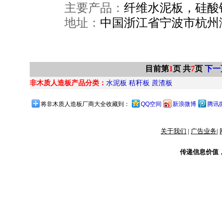
主要产品：
纤维水泥板，硅酸
地址：
中国浙江省宁波市杭州
目前第
1
页 共
7
页
下一
非木质人造板产品分类：
水泥板
秸秆板
蔗渣板
将非木质人造板厂商大全收藏到：
QQ空间
新浪微博
腾讯
关于我们
|
广告业务
|
传递信息价值