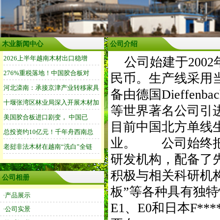
木业新闻中心
公司介绍
公司始建于2002
民币。生产线采用
备由德国Dieffenba
等世界著名公司引
目前中国北方单线
业。 公司始终把
研发机构，配备了
积极与相关科研机构
公司相册
板”等各种具有独特
·产品展示
E1、E0和日本F*
·公司实景