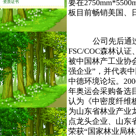
要在2750mm*5
·资质证书
板目前畅销美国、
公司先后通过ISO90
FSC/COC森林认
被中国林产工业协
强企业”，并代表
中德环境论坛。200
年奥运会采购备选
认为《中密度纤维板
为山东省林业产业龙
点龙头企业、山东
荣获“国家林业局林