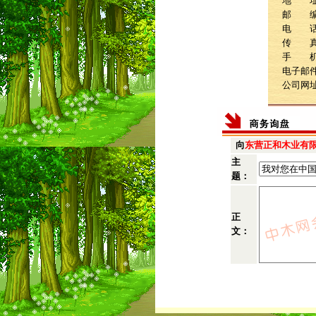
地 址
邮 编：
电 话：0
传 真：0
手 机：1
电子邮件：t
公司网
向
东营正和木业有
主
题：
正
文：