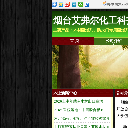
去中国木业
烟台艾弗尔化工科
主要产品：木材阻燃剂、防火门专用阻燃
首 页
公司介绍
木业新闻中心
公司介
烟台
开放
大价
我们