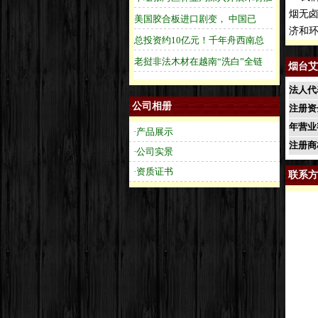
烟无
济和
烟台艾
法人代
公司相册
注册资
年营业
·产品展示
注册商
·公司实景
·资质证书
联系方