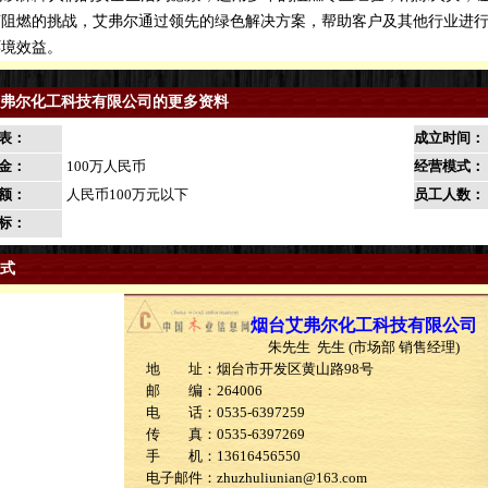
卤阻燃的挑战，艾弗尔通过领先的绿色解决方案，帮助客户及其他行业进
环境效益。
弗尔化工科技有限公司的更多资料
表：
成立时间：
金：
100万人民币
经营模式：
额：
人民币100万元以下
员工人数：
标：
式
烟台艾弗尔化工科技有限公司
朱先生 先生 (市场部 销售经理)
地 址：烟台市开发区黄山路98号
邮 编：264006
电 话：0535-6397259
传 真：0535-6397269
手 机：13616456550
电子邮件：zhuzhuliunian@163.com