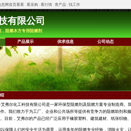
信息网首页看看
|
看采购
|
看行情
|
查产品
|
找工作
技有限公司
剂，阻燃木方专用阻燃剂
产品展示
供求信息
公司动态
绍
艾弗尔化工科技有限公司是一家环保型阻燃剂及阻燃方案专业制造商。我
合作。我们致力于为工厂、企业和公共场所等提供有竞争力的阻燃助剂和
值。目前，艾弗尔的产品已经广泛应用于橡胶塑料、建筑建材、纸张织物
以保障人们的安全生活为愿景，运用多年的阻燃专业经验，消除火灾，让