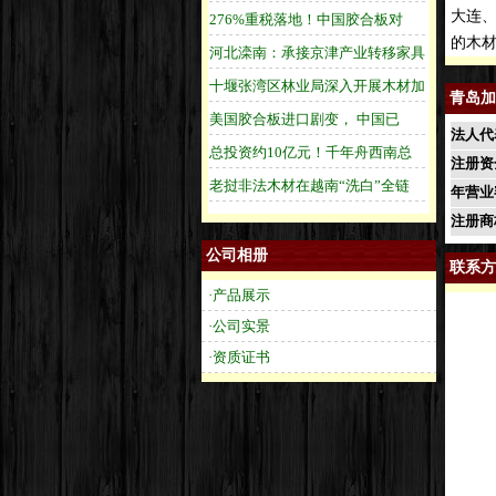
大连、
的木
青岛加
法人代
注册资
年营业
注册商
公司相册
联系方
·产品展示
·公司实景
·资质证书