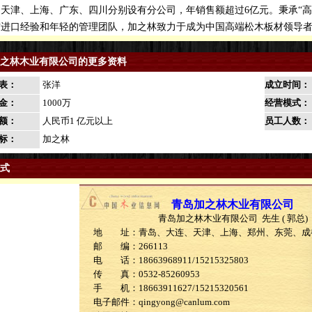
天津、上海、广东、四川分别设有分公司，年销售额超过6亿元。秉承“高
材进口经验和年轻的管理团队，加之林致力于成为中国高端松木板材领导
之林木业有限公司的更多资料
表：
张洋
成立时间：
金：
1000万
经营模式：
额：
人民币1 亿元以上
员工人数：
标：
加之林
式
青岛加之林木业有限公司
青岛加之林木业有限公司 先生 ( 郭总)
地 址：青岛、大连、天津、上海、郑州、东莞、成
邮 编：266113
电 话：18663968911/15215325803
传 真：0532-85260953
手 机：18663911627/15215320561
电子邮件：qingyong@canlum.com