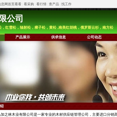
信息网首页看看
|
看采购
|
看行情
|
查产品
|
找工作
限公司
旗松，红雪松，辐射松，樟子松，黄松 ,南美红胡桃，俄罗斯云杉，南方松
产品展示
供求信息
公司动态
绍
加之林木业有限公司是一家专业的木材供应链管理公司，主要进口分销高