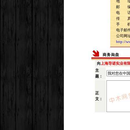
地 址：
邮 编：
电 话：0
传 真：0
手 机：1
电子邮件：z
公司网
http://
向
上海导诺实业有
主
题：
正
文：