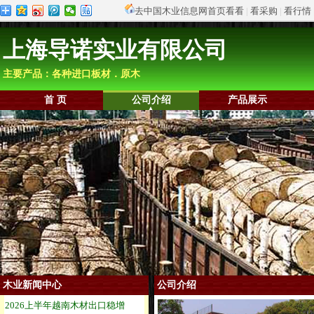
去中国木业信息网首页看看
|
看采购
|
看行情
上海导诺实业有限公司
主要产品：各种进口板材．原木
首 页
公司介绍
产品展示
木业新闻中心
公司介绍