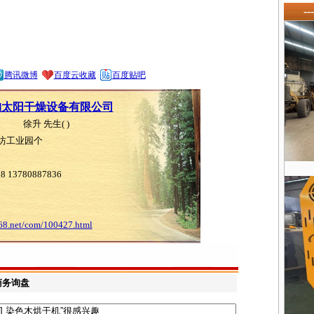
-
腾讯微博
百度云收藏
百度贴吧
朐太阳干燥设备有限公司
徐升 先生( )
坊工业园个
13780887836
8.net/com/100427.html
商务询盘