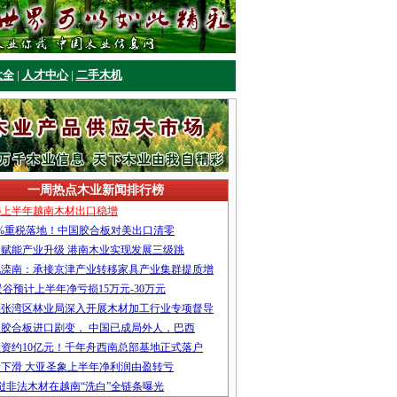
大全
|
人才中心
|
二手木机