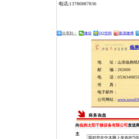
电话;13780887836
分享到：
微信
QQ空间
新浪微博
临
地 址：山东临朐纸
邮 编：262600
电 话：05363498558 
传 真：
电子邮件：
公司网站：
www.wood16
向
临朐太阳干燥设备有限公司
发送
主