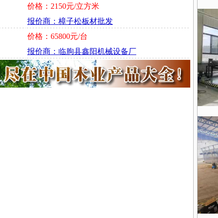
价格：2150元/立方米
报价商：樟子松板材批发
价格：65800元/台
报价商：临朐县鑫阳机械设备厂