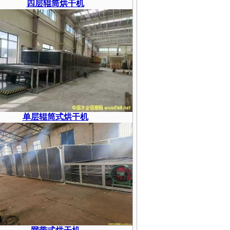
四层辊筒烘干机
单层辊筒式烘干机