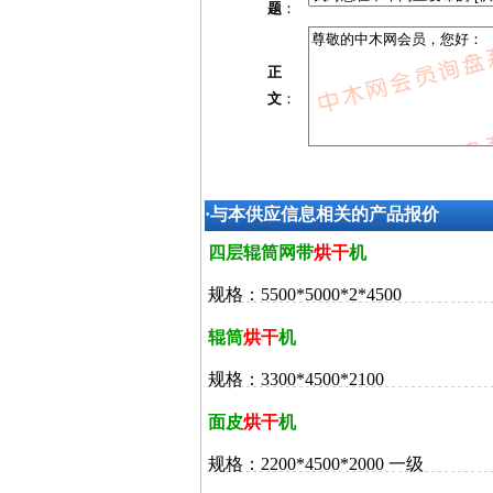
题
：
正
文
：
·与本供应信息相关的产品报价
四层辊筒网带
烘干
机
规格：5500*5000*2*4500
辊筒
烘干
机
规格：3300*4500*2100
面皮
烘干
机
规格：2200*4500*2000 一级