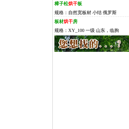
樟子松
烘干
板
规格：自然宽板材 小结 俄罗斯
板材
烘干
房
规格：XY_100 一级 山东，临朐