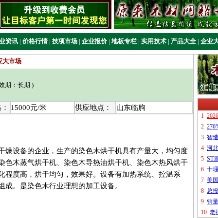
业资讯
|
价格行情
|
技项市场
|
企业报价
|
地板专栏
|
实用技术
|
产品大全
|
企业
应大市场
有效期：长期 )
格：
15000元/米
供应地点：
山东临朐
干燥设备的企业，生产的染色木烘干机具有产量大，均匀度
染色木蒸气烘干机、染色木导热油烘干机、染色木热风烘干
化程度高，烘干均匀，效果好。设备有加热系统、控温系
组成。是染色木行业理想的加工设备。