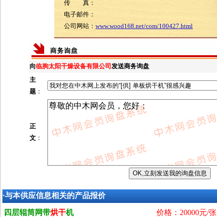
传 真：
电子邮件：
公司网站：
www.wood168.net/com/100427.html
向
临朐太阳干燥设备有限公司
发送商务询盘
主
题
：
正
文
：
·与本供应信息相关的产品报价
四层辊筒网带
烘干
机
价格：20000元/张