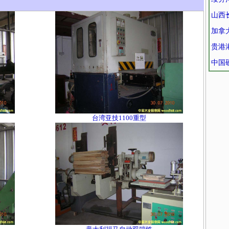
山西
加拿
贵港
中国
台湾亚技1100重型