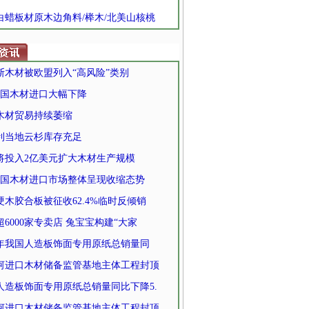
 白蜡板材原木边角料/榉木/北美山核桃
斯木材被欧盟列入“高风险”类别
我国木材进口大幅下降
木材贸易持续萎缩
利当地云杉库存充足
将投入2亿美元扩大木材生产规模
我国木材进口市场整体呈现收缩态势
硬木胶合板被征收62.4%临时反倾销
6000家专卖店 兔宝宝构建“大家
24年我国人造板饰面专用原纸总销量同
河进口木材储备监管基地主体工程封顶
人造板饰面专用原纸总销量同比下降5.
河进口木材储备监管基地主体工程封顶