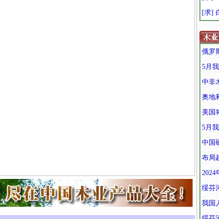
[求]
俄罗
5月
中非
奥地
美国
5月
中国
布局超
20
绥芬
我国
绥芬