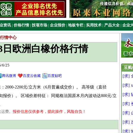
业资讯
|
价格行情
|
技项市场
|
企业报价
|
地板专栏
|
实用技术
|
产品大全
|
企业
行情中心
月23日欧洲白橡价格行情
6/25
腾讯微博
百度云收藏
百度贴吧
[求]
[求]
‌2000-2200元/立方米‌（6月普遍成交价）。 高等级（直径
[求]
6月中旬报价）。 区域价差特征‌： 同规格法国原木月内波动达800元/立
[求]
。
含运费。
报价信息仅供参考，据此操作，风险自负！
[求]
[求
[求] 