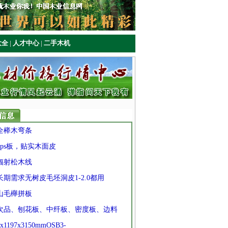
大全
|
人才中心
|
二手木机
 全榉木弯条
 xps板，贴实木面皮
 辐射松木线
 长期需求无树皮毛坯洞皮1-2.0都用
 山毛櫸拼板
] 次品、刨花板、中纤板、密度板、边料
9x1197x3150mmOSB3-