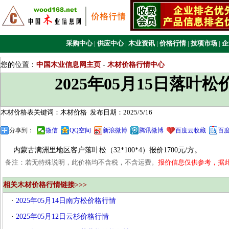
采购中心
|
供应中心
|
木业资讯
|
价格行情
|
技项市场
|
企
您的位置：
中国木业信息网主页
-
木材价格行情中心
2025年05月15日落叶
木材价格表关键词：木材价格
发布日期：2025/5/16
分享到：
微信
QQ空间
新浪微博
腾讯微博
百度云收藏
百
内蒙古满洲里地区客户落叶松（32*100*4）报价1700元/方。
备注：若无特殊说明，此价格均不含税，不含运费。
报价信息仅供参考，据
相关木材价格行情链接>>>
·
2025年05月14日南方松价格行情
·
2025年05月12日云杉价格行情