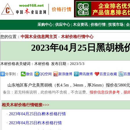
采购中心
|
供应中心
|
木业资讯
|
价格行情
|
技项市场
|
企
您的位置：
中国木业信息网主页
-
木材价格行情中心
2023年04月25日黑胡
木材价格表关键词：木材价格
发布日期：2023/5/3
分享到：
微信
QQ空间
新浪微博
腾讯微博
百度云收藏
百
山东地区客户北美黑胡桃（长4.5m，34mm，厚26mm）报价在5800元
备注：若无特殊说明，此价格均不含税，不含运费。
报价信息仅供参考，据
相关木材价格行情链接>>>
·
2023年04月25日白桦木价格行情
·
2023年04月25日柞木价格行情