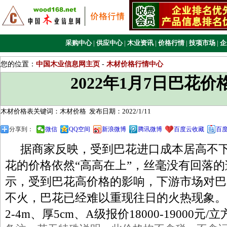
采购中心
|
供应中心
|
木业资讯
|
价格行情
|
技项市场
|
企
您的位置：
中国木业信息网主页
-
木材价格行情中心
2022年1月7日巴花价
木材价格表关键词：木材价格
发布日期：2022/1/11
分享到：
微信
QQ空间
新浪微博
腾讯微博
百度云收藏
百
据商家反映，受到巴花进口成本居高不下
花的价格依然“高高在上”，丝毫没有回落
示，受到巴花高价格的影响，下游市场对巴
不火，巴花已经难以重现往日的火热现象。
2-4m、厚5cm、A级报价18000-19000元/