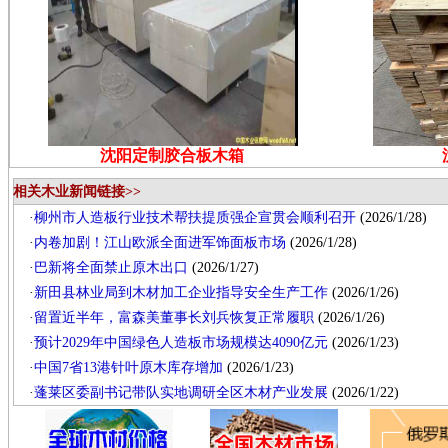
沈阳定制胶合板木箱
相关木业新闻链接>>
·
柳州市人造板行业技术帮扶提质强企宣贯会顺利召开
(2026/1/28)
·
内卷加剧！江山欧派全面进军饰面板市场
(2026/1/28)
·
巴新将全面禁止原木出口
(2026/1/27)
·
新田县林业局到木材加工企业指导安全生产工作
(2026/1/26)
·
留置近半年，富森美董事长刘兵恢复正常履职
(2026/1/26)
·
预计2029年中国绿色人造板市场规模达4090亿元
(2026/1/23)
·
中国7省13港针叶原木库存增加
(2026/1/23)
·
蓬莱区委副书记带队实地调研全区木材产业发展
(2026/1/22)