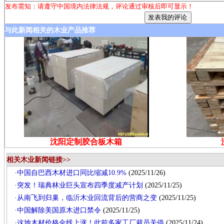
发布需知：请遵守中国境内法律法规，评论通过审核后即可显示！
与此新闻相关的木业产品推荐
沈阳定制胶合板木箱
相关木业新闻链接>>
·
中国自巴西木材进口同比缩减10.9%
(2025/11/26)
·
突发！瑞典林业巨头宣布四季度减产计划
(2025/11/25)
·
从南飞到归巢，临沂木业回流背后的营商之变
(2025/11/25)
·
中国解除美国原木进口禁令
(2025/11/25)
·
这地木材价格全线上涨！此前多家工厂裁员关停
(2025/11/24)