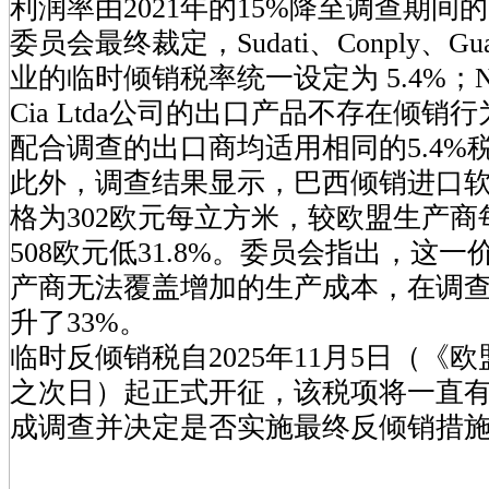
利润率由2021年的15%降至调查期间的
委员会最终裁定，Sudati、Conply、Gu
业的临时倾销税率统一设定为 5.4%；Nereu 
Cia Ltda公司的出口产品不存在倾
配合调查的出口商均适用相同的5.4%
此外，调查结果显示，巴西倾销进口
格为302欧元每立方米，较欧盟生产
508欧元低31.8%。委员会指出，这
产商无法覆盖增加的生产成本，在调
升了33%。
临时反倾销税自2025年11月5日（《
之次日）起正式开征，该税项将一直
成调查并决定是否实施最终反倾销措