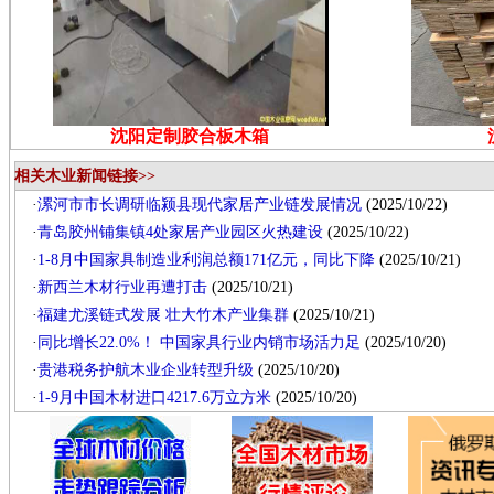
沈阳定制胶合板木箱
相关木业新闻链接>>
·
漯河市市长调研临颍县现代家居产业链发展情况
(2025/10/22)
·
青岛胶州铺集镇4处家居产业园区火热建设
(2025/10/22)
·
1-8月中国家具制造业利润总额171亿元，同比下降
(2025/10/21)
·
新西兰木材行业再遭打击
(2025/10/21)
·
福建尤溪链式发展 壮大竹木产业集群
(2025/10/21)
·
同比增长22.0%！ 中国家具行业内销市场活力足
(2025/10/20)
·
贵港税务护航木业企业转型升级
(2025/10/20)
·
1-9月中国木材进口4217.6万立方米
(2025/10/20)