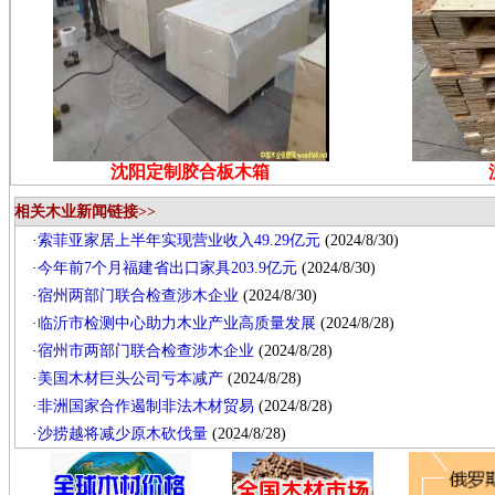
沈阳定制胶合板木箱
相关木业新闻链接>>
·
索菲亚家居上半年实现营业收入49.29亿元
(2024/8/30)
·
今年前7个月福建省出口家具203.9亿元
(2024/8/30)
·
宿州两部门联合检查涉木企业
(2024/8/30)
·
临沂市检测中心助力木业产业高质量发展
(2024/8/28)
·
宿州市两部门联合检查涉木企业
(2024/8/28)
·
美国木材巨头公司亏本减产
(2024/8/28)
·
非洲国家合作遏制非法木材贸易
(2024/8/28)
·
沙捞越将减少原木砍伐量
(2024/8/28)