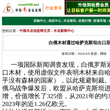
采购中心
|
供应中心
|
木业资讯
|
价格行情
|
技项市场
|
您的位置：
中国木业信息网主页
-
木业新闻中心
白俄木材通过哈萨克斯坦出口
发布日期：
2024/4/9
来源：
网络
一项国际新闻调查发现，白俄罗斯
口木材，使用虚假文件表明木材来自
乎没有森林的国家），以此规避制裁
俄乌战争爆发后，欧盟从哈萨克斯坦
增，价值增长了325倍，从2021年的约38
2023年的近1.26亿欧元。