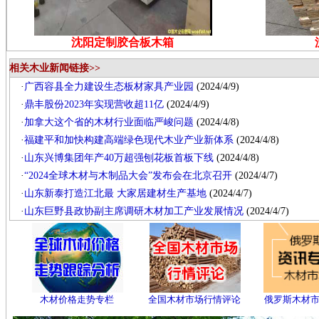
沈阳定制胶合板木箱
相关木业新闻链接>>
·
广西容县全力建设生态板材家具产业园
(2024/4/9)
·
鼎丰股份2023年实现营收超11亿
(2024/4/9)
·
加拿大这个省的木材行业面临严峻问题
(2024/4/8)
·
福建平和加快构建高端绿色现代木业产业新体系
(2024/4/8)
·
山东兴博集团年产40万超强刨花板首板下线
(2024/4/8)
·
“2024全球木材与木制品大会”发布会在北京召开
(2024/4/7)
·
山东新泰打造江北最 大家居建材生产基地
(2024/4/7)
·
山东巨野县政协副主席调研木材加工产业发展情况
(2024/4/7)
木材价格走势专栏
全国木材市场行情评论
俄罗斯木材