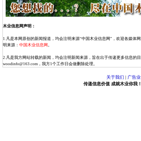
木业信息网声明：
1.凡是本网原创的新闻报道，均会注明来源“中国木业信息网”，欢迎各媒体
明来源：
中国木业信息网
。
2.凡是我方网站转载的新闻，均会注明新闻来源，旨在出于传递更多信息的
woodinfo@163.com，我方1个工作日会做删除处理。
关于我们
|
广告业
传递信息价值 成就木业你我