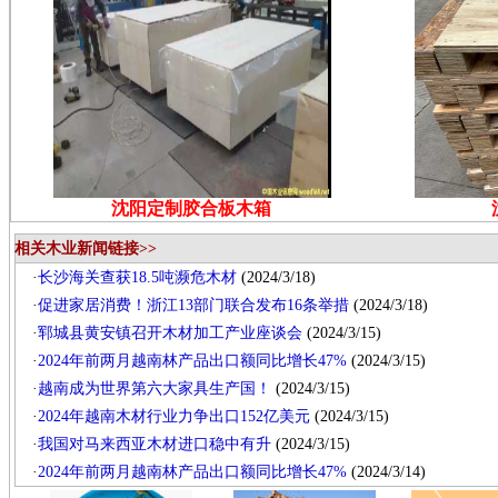
沈阳定制胶合板木箱
相关木业新闻链接>>
·
长沙海关查获18.5吨濒危木材
(2024/3/18)
·
促进家居消费！浙江13部门联合发布16条举措
(2024/3/18)
·
郓城县黄安镇召开木材加工产业座谈会
(2024/3/15)
·
2024年前两月越南林产品出口额同比增长47%
(2024/3/15)
·
越南成为世界第六大家具生产国！
(2024/3/15)
·
2024年越南木材行业力争出口152亿美元
(2024/3/15)
·
我国对马来西亚木材进口稳中有升
(2024/3/15)
·
2024年前两月越南林产品出口额同比增长47%
(2024/3/14)