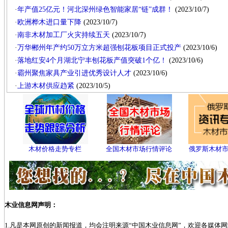
·
年产值25亿元！河北深州绿色智能家居“链”成群！
(2023/10/7)
·
欧洲桦木进口量下降
(2023/10/7)
·
南非木材加工厂火灾持续五天
(2023/10/7)
·
万华郴州年产约50万立方米超强刨花板项目正式投产
(2023/10/6)
·
落地红安4个月湖北宁丰刨花板产值突破1个亿！
(2023/10/6)
·
霸州聚焦家具产业引进优秀设计人才
(2023/10/6)
·
上游木材供应趋紧
(2023/10/5)
木材价格走势专栏
全国木材市场行情评论
俄罗斯木材
木业信息网声明：
1.凡是本网原创的新闻报道，均会注明来源“中国木业信息网”，欢迎各媒体