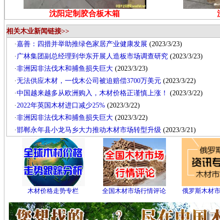
沈阳定制胶合板木箱
相关木业新闻链接>>
·
嘉善：四措并举助推绿色家居产业健康发展
(2023/3/23)
·
广林集团副总经理到华东开展人造板市场调查研究
(2023/3/23)
·
非洲因非法伐木和捕鱼损失巨大
(2023/3/23)
·
无法供应木材，一伐木公司被迫赔偿3700万美元
(2023/3/22)
·
中国越来越多从欧洲购入，木材价格正谨慎上涨！
(2023/3/22)
·
2022年英国木材进口减少25%
(2023/3/22)
·
非洲因非法伐木和捕鱼损失巨大
(2023/3/22)
·
邯郸永年县小龙马乡大力推动木材市场转型升级
(2023/3/21)
木材价格走势专栏
全国木材市场行情评论
俄罗斯木材