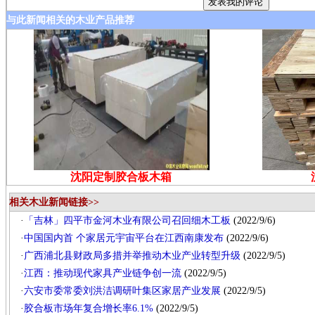
与此新闻相关的木业产品推荐
沈阳定制胶合板木箱
相关木业新闻链接>>
·
「吉林」四平市金河木业有限公司召回细木工板
(2022/9/6)
·
中国国内首 个家居元宇宙平台在江西南康发布
(2022/9/6)
·
广西浦北县财政局多措并举推动木业产业转型升级
(2022/9/5)
·
江西：推动现代家具产业链争创一流
(2022/9/5)
·
六安市委常委刘洪洁调研叶集区家居产业发展
(2022/9/5)
·
胶合板市场年复合增长率6.1%
(2022/9/5)