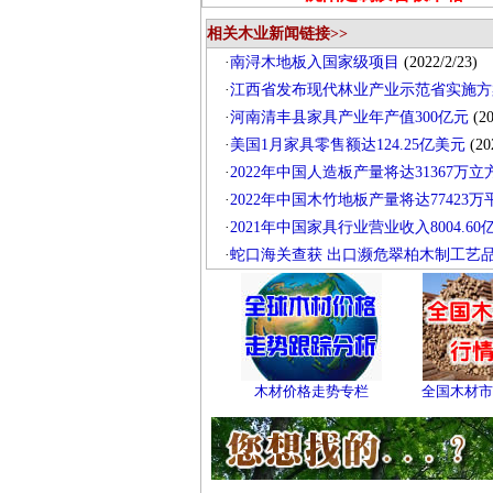
相关木业新闻链接>>
·
南浔木地板入国家级项目
(2022/2/23)
·
江西省发布现代林业产业示范省实施方
·
河南清丰县家具产业年产值300亿元
(20
·
美国1月家具零售额达124.25亿美元
(20
·
2022年中国人造板产量将达31367万立
·
2022年中国木竹地板产量将达77423万
·
2021年中国家具行业营业收入8004.60
·
蛇口海关查获 出口濒危翠柏木制工艺品
木材价格走势专栏
全国木材市