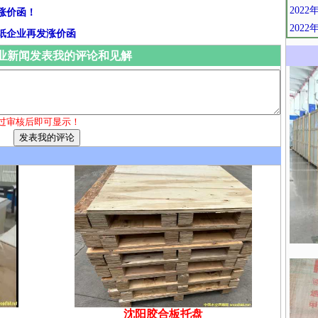
202
涨价函！
202
纸企业再发涨价函
业新闻发表我的评论和见解
过审核后即可显示！
沈阳胶合板托盘