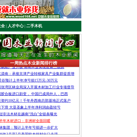
大全
|
人才中心
|
二手木机